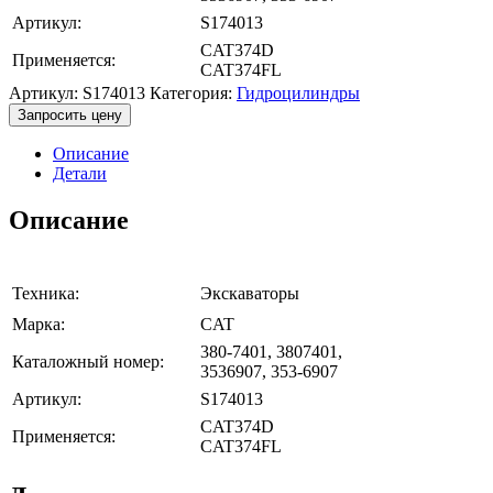
Артикул:
S174013
CAT374D
Применяется:
CAT374FL
Артикул:
S174013
Категория:
Гидроцилиндры
Запросить цену
Описание
Детали
Описание
Техника:
Экскаваторы
Марка:
CAT
380-7401, 3807401,
Каталожный номер:
3536907, 353-6907
Артикул:
S174013
CAT374D
Применяется:
CAT374FL