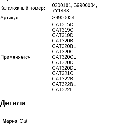
0200181, S9900034,
Каталожный номер:
7Y1433
Артикул:
S9900034
CAT315DL
CAT319C
CAT319D
CAT320B
CAT320BL
CAT320C
Применяется:
CAT320CL
CAT320D
CAT320DL
CAT321C
CAT322B
CAT322BL
CAT322L
Детали
Марка
Cat