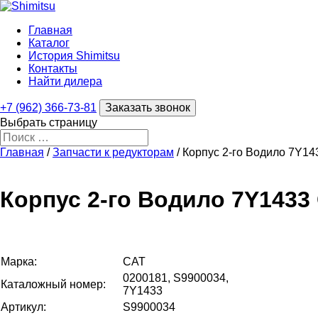
Главная
Каталог
История Shimitsu
Контакты
Найти дилера
+7 (962) 366-73-81
Заказать звонок
Выбрать страницу
Главная
/
Запчасти к редукторам
/ Корпус 2-го Водило 7Y14
Корпус 2-го Водило 7Y1433 
Марка:
CAT
0200181, S9900034,
Каталожный номер:
7Y1433
Артикул:
S9900034