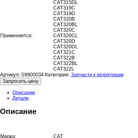
CAT315DL
CAT319C
CAT319D
CAT320B
CAT320BL
CAT320C
Применяется:
CAT320CL
CAT320D
CAT320DL
CAT321C
CAT322B
CAT322BL
CAT322L
Артикул:
S9900034
Категория:
Запчасти к редукторам
Запросить цену
Описание
Детали
Описание
Марка:
CAT