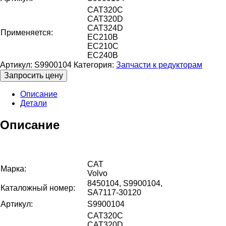
CAT320C
CAT320D
CAT324D
Применяется:
EC210B
EC210C
EC240B
Артикул:
S9900104
Категория:
Запчасти к редукторам
Запросить цену
Описание
Детали
Описание
CAT
Марка:
Volvo
8450104, S9900104,
Каталожный номер:
SA7117-30120
Артикул:
S9900104
CAT320C
CAT320D