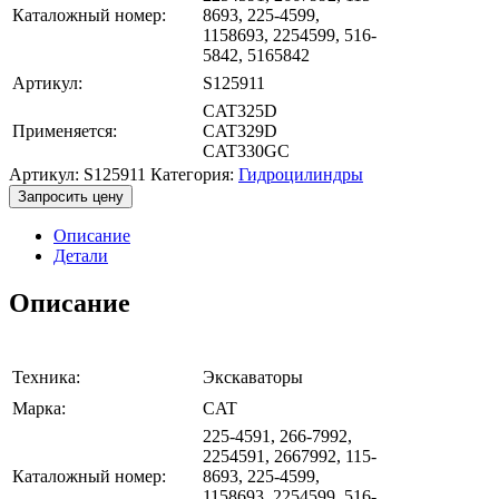
Каталожный номер:
8693, 225-4599,
1158693, 2254599, 516-
5842, 5165842
Артикул:
S125911
CAT325D
Применяется:
CAT329D
CAT330GC
Артикул:
S125911
Категория:
Гидроцилиндры
Запросить цену
Описание
Детали
Описание
Техника:
Экскаваторы
Марка:
CAT
225-4591, 266-7992,
2254591, 2667992, 115-
Каталожный номер:
8693, 225-4599,
1158693, 2254599, 516-