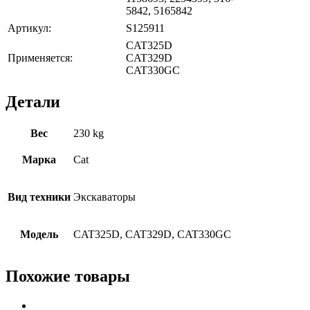
5842, 5165842
Артикул:
S125911
CAT325D
Применяется:
CAT329D
CAT330GC
Детали
Вес
230 kg
Марка
Cat
Вид техники
Экскаваторы
Модель
CAT325D, CAT329D, CAT330GC
Похожие товары