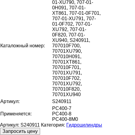
01-XU790, 707-01-
0H091, 707-01-
XT861, 707-01-0F701,
707-01-XU791, 707-
01-0F702, 707-01-
XU792, 707-01-
0F820, 707-01-
XU940, S240911,
Каталожный номер:
707010F700,
70701XU790,
707010H091,
70701XT861,
707010F701,
70701XU791,
707010F702,
70701XU792,
707010F820,
70701XU940
Артикул:
S240911
PC400-7
Применяется:
PC400-8
PC400-8M0
Артикул:
S240911
Категория:
Гидроцилиндры
Запросить цену