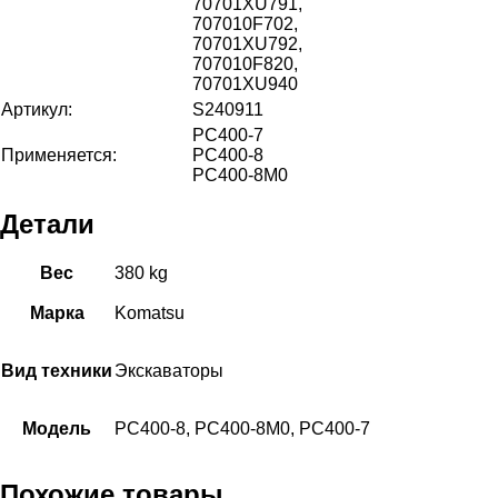
70701XU791,
707010F702,
70701XU792,
707010F820,
70701XU940
Артикул:
S240911
PC400-7
Применяется:
PC400-8
PC400-8M0
Детали
Вес
380 kg
Марка
Komatsu
Вид техники
Экскаваторы
Модель
PC400-8, PC400-8M0, PC400-7
Похожие товары