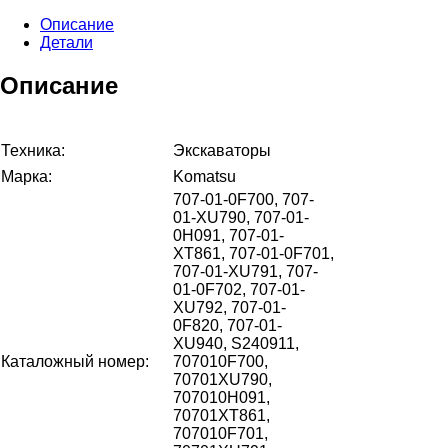
Описание
Детали
Описание
Техника:
Экскаваторы
Марка:
Komatsu
707-01-0F700, 707-
01-XU790, 707-01-
0H091, 707-01-
XT861, 707-01-0F701,
707-01-XU791, 707-
01-0F702, 707-01-
XU792, 707-01-
0F820, 707-01-
XU940, S240911,
Каталожный номер:
707010F700,
70701XU790,
707010H091,
70701XT861,
707010F701,