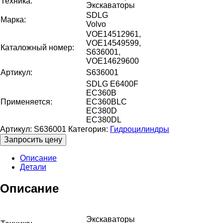
Техника:
Экскаваторы
SDLG
Марка:
Volvo
VOE14512961,
VOE14549599,
Каталожный номер:
S636001,
VOE14629600
Артикул:
S636001
SDLG E6400F
EC360B
Применяется:
EC360BLC
EC380D
EC380DL
Артикул:
S636001
Категория:
Гидроцилиндры
Запросить цену
Описание
Детали
Описание
Экскаваторы