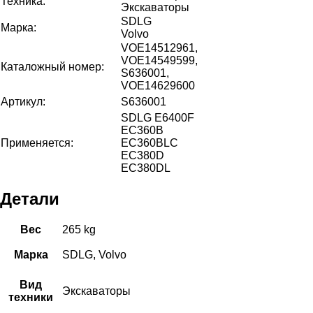
Техника:
Экскаваторы
SDLG
Марка:
Volvo
VOE14512961,
VOE14549599,
Каталожный номер:
S636001,
VOE14629600
Артикул:
S636001
SDLG E6400F
EC360B
Применяется:
EC360BLC
EC380D
EC380DL
Детали
Вес
265 kg
Марка
SDLG, Volvo
Вид
Экскаваторы
техники