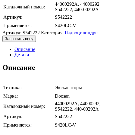
44000292A, 44000292,
Каталожный номер:
S542222, 440-00292A
Артикул:
S542222
Применяется:
S420LC-V
Артикул:
S542222
Категория:
Гидроцилиндры
Запросить цену
Описание
Детали
Описание
Техника:
Экскаваторы
Марка:
Doosan
44000292A, 44000292,
Каталожный номер:
S542222, 440-00292A
Артикул:
S542222
Применяется:
S420LC-V