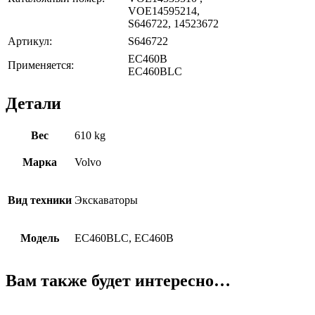
VOE14595214,
S646722, 14523672
Артикул:
S646722
EC460B
Применяется:
EC460BLC
Детали
Вес
610 kg
Марка
Volvo
Вид техники
Экскаваторы
Модель
EC460BLC, EC460B
Вам также будет интересно…