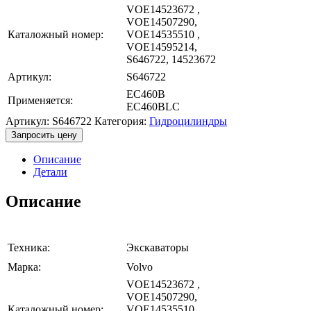
VOE14523672 ,
VOE14507290,
Каталожный номер:
VOE14535510 ,
VOE14595214,
S646722, 14523672
Артикул:
S646722
EC460B
Применяется:
EC460BLC
Артикул:
S646722
Категория:
Гидроцилиндры
Запросить цену
Описание
Детали
Описание
Техника:
Экскаваторы
Марка:
Volvo
VOE14523672 ,
VOE14507290,
Каталожный номер:
VOE14535510 ,