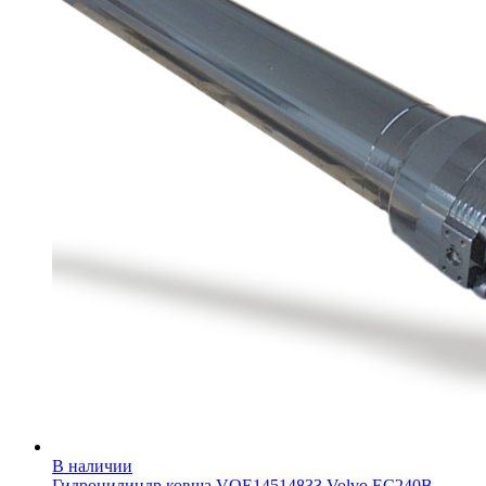
В наличии
Гидроцилиндр ковша VOE14514833 Volvo EC240B