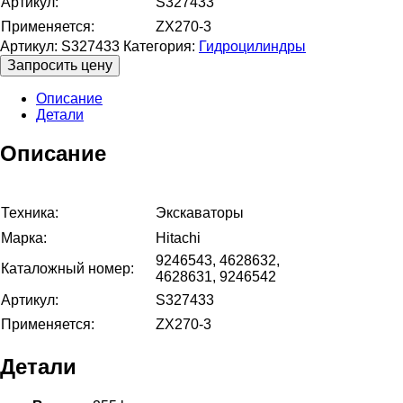
Артикул:
S327433
Применяется:
ZX270-3
Артикул:
S327433
Категория:
Гидроцилиндры
Запросить цену
Описание
Детали
Описание
Техника:
Экскаваторы
Марка:
Hitachi
9246543, 4628632,
Каталожный номер:
4628631, 9246542
Артикул:
S327433
Применяется:
ZX270-3
Детали