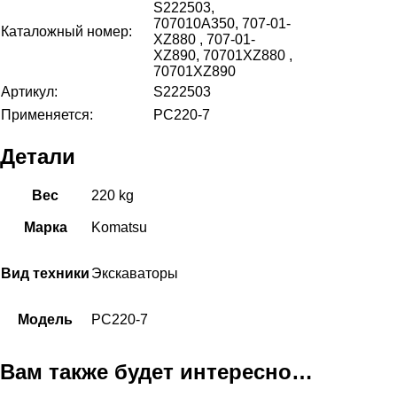
S222503,
707010A350, 707-01-
Каталожный номер:
XZ880 , 707-01-
XZ890, 70701XZ880 ,
70701XZ890
Артикул:
S222503
Применяется:
PC220-7
Детали
Вес
220 kg
Марка
Komatsu
Вид техники
Экскаваторы
Модель
PC220-7
Вам также будет интересно…