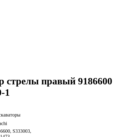
р стрелы правый 9186600
0-1
скаваторы
achi
6600, S333003,
11473