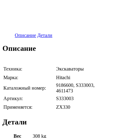
Описание
Детали
Описание
Техника:
Экскаваторы
Марка:
Hitachi
9186600, S333003,
Каталожный номер:
4611473
Артикул:
S333003
Применяется:
ZX330
Детали
Вес
308 kg