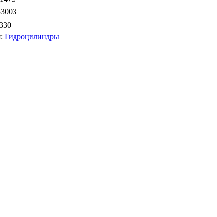
33003
330
я:
Гидроцилиндры