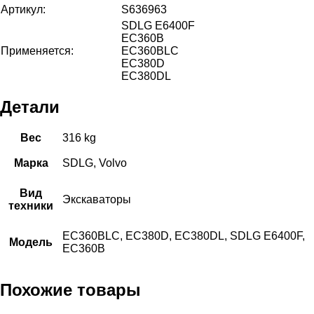
Артикул:
S636963
SDLG E6400F
EC360B
Применяется:
EC360BLC
EC380D
EC380DL
Детали
Вес
316 kg
Марка
SDLG, Volvo
Вид
Экскаваторы
техники
EC360BLC, EC380D, EC380DL, SDLG E6400F,
Модель
EC360B
Похожие товары