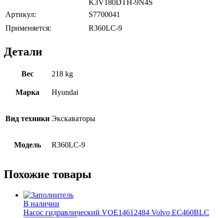
K3V180DTH-9N4S
Артикул:
S7700041
Применяется:
R360LC-9
Детали
Вес
218 kg
Марка
Hyundai
Вид техники
Экскаваторы
Модель
R360LC-9
Похожие товары
В наличии
Насос гидравлический VOE14612484 Volvo EC460BLC