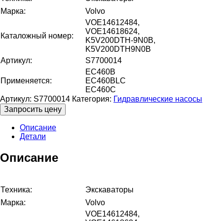
Марка:
Volvo
VOE14612484,
VOE14618624,
Каталожный номер:
K5V200DTH-9N0B,
K5V200DTH9N0B
Артикул:
S7700014
EC460B
Применяется:
EC460BLC
EC460C
Артикул:
S7700014
Категория:
Гидравлические насосы
Запросить цену
Описание
Детали
Описание
Техника:
Экскаваторы
Марка:
Volvo
VOE14612484,