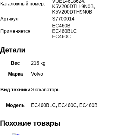
VOE14618624,
Каталожный номер:
K5V200DTH-9N0B,
K5V200DTH9N0B
Артикул:
S7700014
EC460B
Применяется:
EC460BLC
EC460C
Детали
Вес
216 kg
Марка
Volvo
Вид техники
Экскаваторы
Модель
EC460BLC, EC460C, EC460B
Похожие товары