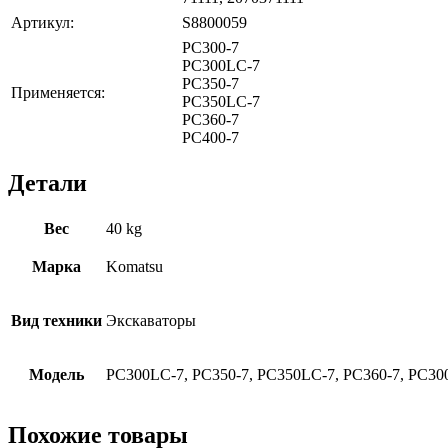
Артикул:
S8800059
PC300-7
PC300LC-7
PC350-7
Применяется:
PC350LC-7
PC360-7
PC400-7
Детали
Вес
40 kg
Марка
Komatsu
Вид техники
Экскаваторы
Модель
PC300LC-7, PC350-7, PC350LC-7, PC360-7, PC300
Похожие товары