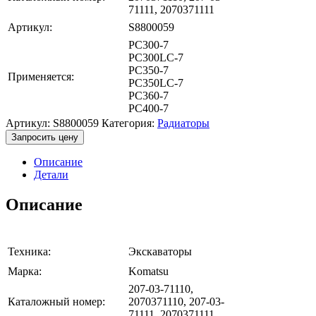
71111, 2070371111
Артикул:
S8800059
PC300-7
PC300LC-7
PC350-7
Применяется:
PC350LC-7
PC360-7
PC400-7
Артикул:
S8800059
Категория:
Радиаторы
Запросить цену
Описание
Детали
Описание
Техника:
Экскаваторы
Марка:
Komatsu
207-03-71110,
Каталожный номер:
2070371110, 207-03-
71111, 2070371111