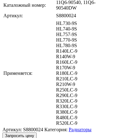
11Q6-90540, 11Q6-
Каталожный номер:
90540DW
Артикул:
S8800024
HL730-9S
HL740-9S
HL757-9S
HL770-9S
HL780-9S
R140LC-9
R140W-9
R160LC-9
R170W-9
Применяется:
R180LC-9
R210LC-9
R210W-9
R250LC-9
R290LC-9
R320LC-9
R330LC-9
R380LC-9
R480LC-9
R520LC-9
Артикул:
S8800024
Категория:
Радиаторы
Запросить цену