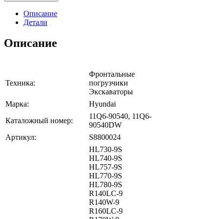
Описание
Детали
Описание
Фронтальные
Техника:
погрузчики
Экскаваторы
Марка:
Hyundai
11Q6-90540, 11Q6-
Каталожный номер:
90540DW
Артикул:
S8800024
HL730-9S
HL740-9S
HL757-9S
HL770-9S
HL780-9S
R140LC-9
R140W-9
R160LC-9