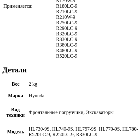
R170W-9
Применяется:
R180LC-9
R210LC-9
R210W-9
R250LC-9
R290LC-9
R320LC-9
R330LC-9
R380LC-9
R480LC-9
R520LC-9
Детали
Вес
2 kg
Марка
Hyundai
Вид
Фронтальные погрузчики, Экскаваторы
техники
HL730-9S, HL740-9S, HL757-9S, HL770-9S, HL780-
Модель
R520LC-9, R250LC-9, R330LC-9