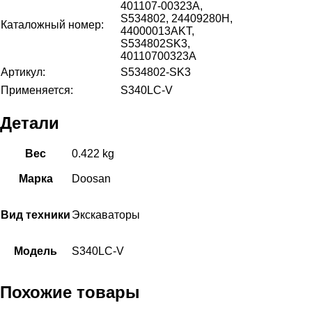
401107-00323A,
S534802, 24409280H,
Каталожный номер:
44000013AKT,
S534802SK3,
40110700323A
Артикул:
S534802-SK3
Применяется:
S340LC-V
Детали
Вес
0.422 kg
Марка
Doosan
Вид техники
Экскаваторы
Модель
S340LC-V
Похожие товары