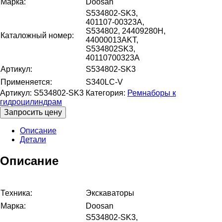
Марка:
Doosan
S534802-SK3,
401107-00323A,
S534802, 24409280H,
Каталожный номер:
44000013AKT,
S534802SK3,
40110700323A
Артикул:
S534802-SK3
Применяется:
S340LC-V
Артикул:
S534802-SK3
Категория:
Ремнаборы к
гидроцилиндрам
Запросить цену
Описание
Детали
Описание
Техника:
Экскаваторы
Марка:
Doosan
S534802-SK3,