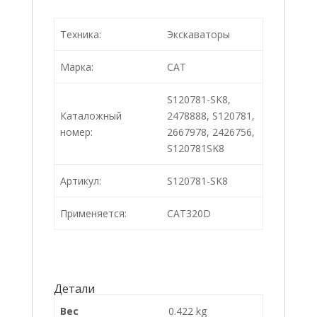
Техника:
Экскаваторы
Марка:
CAT
S120781-SK8,
Каталожный
2478888, S120781,
номер:
2667978, 2426756,
S120781SK8
Артикул:
S120781-SK8
Применяется:
CAT320D
Детали
Вес
0.422 kg