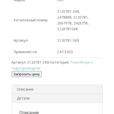
S120781-SK8,
2478888, S120781,
Каталожный номер:
2667978, 2426756,
S120781SK8
Артикул:
S120781-SK8
Применяется:
CAT320D
Артикул:
S120781-SK8
Категория:
Ремнаборы к
гидроцилиндрам
Запросить цену
Описание
Детали
Описание