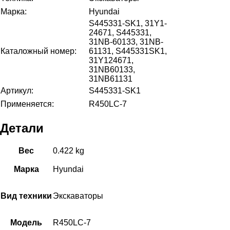
Марка:
Hyundai
S445331-SK1, 31Y1-
24671, S445331,
31NB-60133, 31NB-
Каталожный номер:
61131, S445331SK1,
31Y124671,
31NB60133,
31NB61131
Артикул:
S445331-SK1
Применяется:
R450LC-7
Детали
Вес
0.422 kg
Марка
Hyundai
Вид техники
Экскаваторы
Модель
R450LC-7