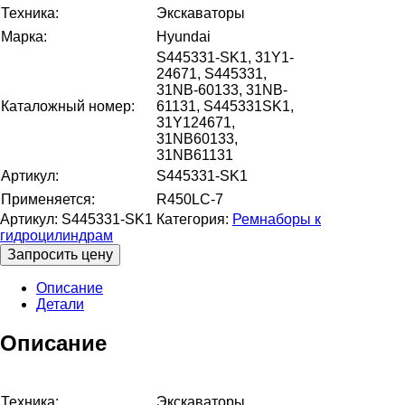
Техника:
Экскаваторы
Марка:
Hyundai
S445331-SK1, 31Y1-
24671, S445331,
31NB-60133, 31NB-
Каталожный номер:
61131, S445331SK1,
31Y124671,
31NB60133,
31NB61131
Артикул:
S445331-SK1
Применяется:
R450LC-7
Артикул:
S445331-SK1
Категория:
Ремнаборы к
гидроцилиндрам
Запросить цену
Описание
Детали
Описание
Техника:
Экскаваторы