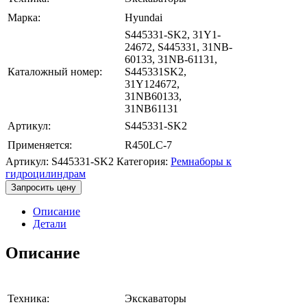
Марка:
Hyundai
S445331-SK2, 31Y1-
24672, S445331, 31NB-
60133, 31NB-61131,
Каталожный номер:
S445331SK2,
31Y124672,
31NB60133,
31NB61131
Артикул:
S445331-SK2
Применяется:
R450LC-7
Артикул:
S445331-SK2
Категория:
Ремнаборы к
гидроцилиндрам
Запросить цену
Описание
Детали
Описание
Техника:
Экскаваторы