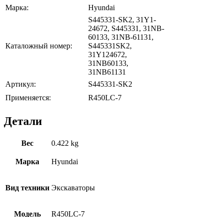
Марка:
Hyundai
S445331-SK2, 31Y1-
24672, S445331, 31NB-
60133, 31NB-61131,
Каталожный номер:
S445331SK2,
31Y124672,
31NB60133,
31NB61131
Артикул:
S445331-SK2
Применяется:
R450LC-7
Детали
Вес
0.422 kg
Марка
Hyundai
Вид техники
Экскаваторы
Модель
R450LC-7