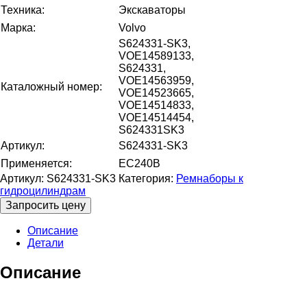
Техника:
Экскаваторы
Марка:
Volvo
S624331-SK3,
VOE14589133,
S624331,
VOE14563959,
Каталожный номер:
VOE14523665,
VOE14514833,
VOE14514454,
S624331SK3
Артикул:
S624331-SK3
Применяется:
EC240B
Артикул:
S624331-SK3
Категория:
Ремнаборы к
гидроцилиндрам
Запросить цену
Описание
Детали
Описание