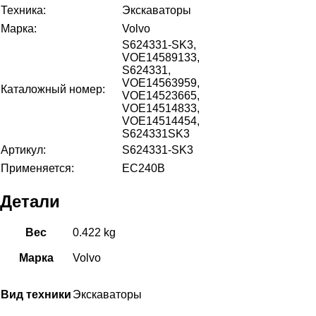
Техника:
Экскаваторы
Марка:
Volvo
S624331-SK3,
VOE14589133,
S624331,
VOE14563959,
Каталожный номер:
VOE14523665,
VOE14514833,
VOE14514454,
S624331SK3
Артикул:
S624331-SK3
Применяется:
EC240B
Детали
Вес
0.422 kg
Марка
Volvo
Вид техники
Экскаваторы