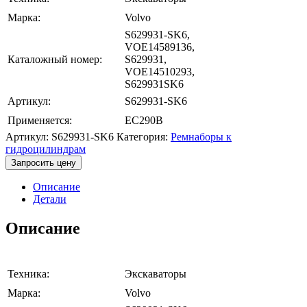
Марка:
Volvo
S629931-SK6,
VOE14589136,
Каталожный номер:
S629931,
VOE14510293,
S629931SK6
Артикул:
S629931-SK6
Применяется:
EC290B
Артикул:
S629931-SK6
Категория:
Ремнаборы к
гидроцилиндрам
Запросить цену
Описание
Детали
Описание
Техника:
Экскаваторы
Марка:
Volvo