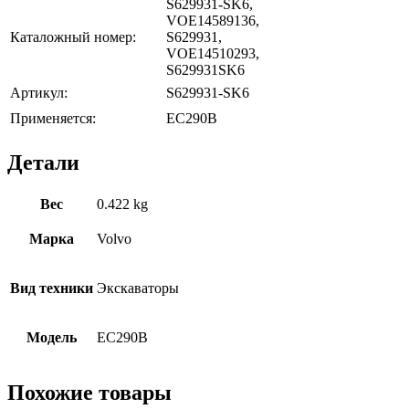
S629931-SK6,
VOE14589136,
Каталожный номер:
S629931,
VOE14510293,
S629931SK6
Артикул:
S629931-SK6
Применяется:
EC290B
Детали
Вес
0.422 kg
Марка
Volvo
Вид техники
Экскаваторы
Модель
EC290B
Похожие товары