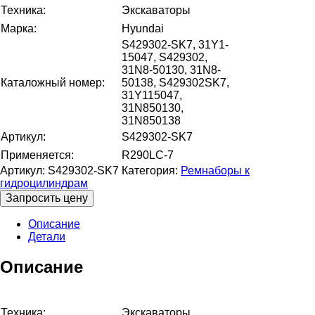
Техника:
Экскаваторы
Марка:
Hyundai
S429302-SK7, 31Y1-
15047, S429302,
31N8-50130, 31N8-
Каталожный номер:
50138, S429302SK7,
31Y115047,
31N850130,
31N850138
Артикул:
S429302-SK7
Применяется:
R290LC-7
Артикул:
S429302-SK7
Категория:
Ремнаборы к
гидроцилиндрам
Запросить цену
Описание
Детали
Описание
Техника:
Экскаваторы