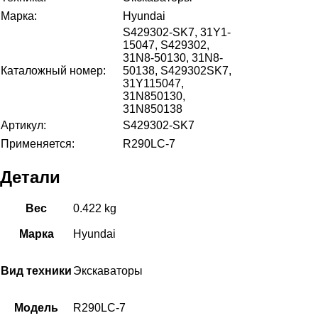
Марка:
Hyundai
S429302-SK7, 31Y1-
15047, S429302,
31N8-50130, 31N8-
Каталожный номер:
50138, S429302SK7,
31Y115047,
31N850130,
31N850138
Артикул:
S429302-SK7
Применяется:
R290LC-7
Детали
Вес
0.422 kg
Марка
Hyundai
Вид техники
Экскаваторы
Модель
R290LC-7