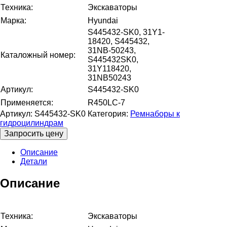
Техника:
Экскаваторы
Марка:
Hyundai
S445432-SK0, 31Y1-
18420, S445432,
31NB-50243,
Каталожный номер:
S445432SK0,
31Y118420,
31NB50243
Артикул:
S445432-SK0
Применяется:
R450LC-7
Артикул:
S445432-SK0
Категория:
Ремнаборы к
гидроцилиндрам
Запросить цену
Описание
Детали
Описание
Техника:
Экскаваторы