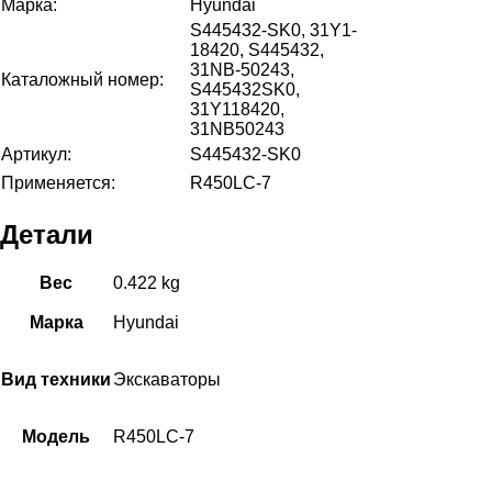
Марка:
Hyundai
S445432-SK0, 31Y1-
18420, S445432,
31NB-50243,
Каталожный номер:
S445432SK0,
31Y118420,
31NB50243
Артикул:
S445432-SK0
Применяется:
R450LC-7
Детали
Вес
0.422 kg
Марка
Hyundai
Вид техники
Экскаваторы
Модель
R450LC-7